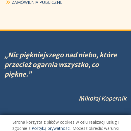
ZAMÓWIENIA PUBLICZNE
„Nic piękniejszego nad niebo, które
przecież ogarnia wszystko, co
piękne.”
Mikołaj Kopernik
Strona korzysta z plików cookies w celu realizacji usług i
Zespół Szkolno-Przedszkolny nr 1 w Brzegu Dolnym.
zgodnie z
Polityką prywatności
. Możesz określić warunki