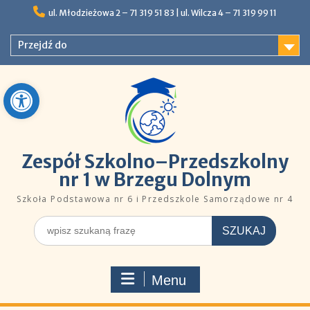
Skip
ul. Młodzieżowa 2 – 71 319 51 83 |ㅤㅤ​​ ​ul. Wilcza 4 – 71 319 99 11
to
content
Przejdź do
Open toolbar
Zespół Szkolno–Przedszkolny
nr 1 w Brzegu Dolnym
Szkoła Podstawowa nr 6 i Przedszkole Samorządowe nr 4
Szukaj
dla:
Menu