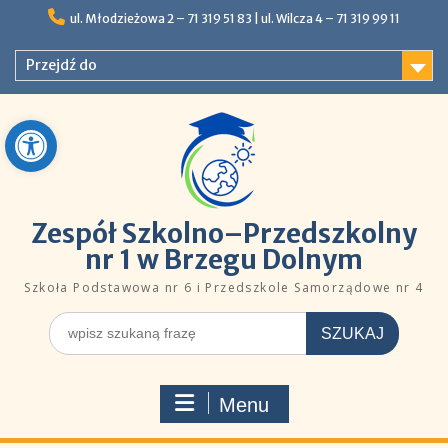
Skip
ul. Młodzieżowa 2 – 71 319 51 83 |ㅤㅤ​​ ​ul. Wilcza 4 – 71 319 99 11
to
content
Przejdź do
Open toolbar
Zespół Szkolno–Przedszkolny
nr 1 w Brzegu Dolnym
Szkoła Podstawowa nr 6 i Przedszkole Samorządowe nr 4
Szukaj
dla:
Menu