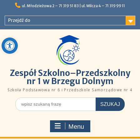
Skip
ul. Młodzieżowa 2 – 71 319 51 83 |ㅤㅤ​​ ​ul. Wilcza 4 – 71 319 99 11
to
content
Przejdź do
Open toolbar
Zespół Szkolno–Przedszkolny
nr 1 w Brzegu Dolnym
Szkoła Podstawowa nr 6 i Przedszkole Samorządowe nr 4
Szukaj
dla:
Menu