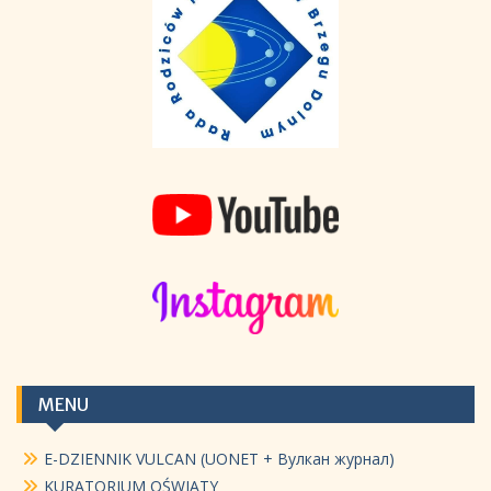
MENU
E-DZIENNIK VULCAN (UONET + Вулкан журнал)
KURATORIUM OŚWIATY