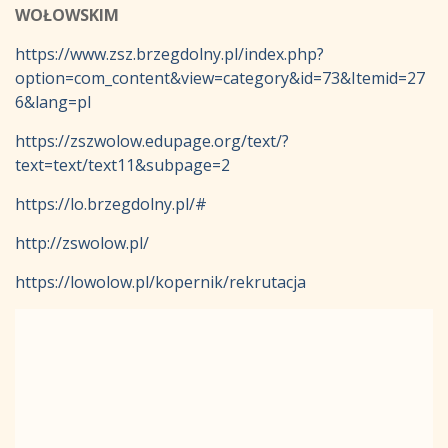
WOŁOWSKIM
https://www.zsz.brzegdolny.pl/index.php?
option=com_content&view=category&id=73&Itemid=27
6&lang=pl
https://zszwolow.edupage.org/text/?
text=text/text11&subpage=2
https://lo.brzegdolny.pl/#
http://zswolow.pl/
https://lowolow.pl/kopernik/rekrutacja