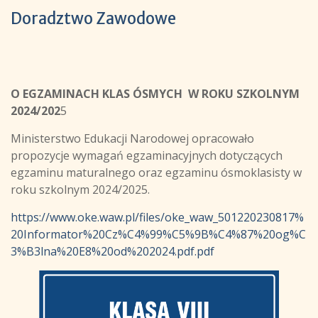
Doradztwo Zawodowe
O EGZAMINACH KLAS ÓSMYCH W ROKU SZKOLNYM
2024/202
5
Ministerstwo Edukacji Narodowej opracowało
propozycje wymagań egzaminacyjnych dotyczących
egzaminu maturalnego oraz egzaminu ósmoklasisty w
roku szkolnym 2024/2025.
https://www.oke.waw.pl/files/oke_waw_501220230817%
20Informator%20Cz%C4%99%C5%9B%C4%87%20og%C
3%B3lna%20E8%20od%202024.pdf.pdf