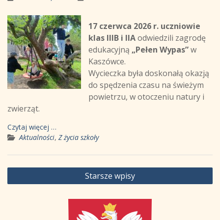
17 czerwca 2026 r. uczniowie
klas IIIB i IIA
odwiedzili zagrodę
edukacyjną
„Pełen Wypas”
w
Kaszówce.
Wycieczka była doskonałą okazją
do spędzenia czasu na świeżym
powietrzu, w otoczeniu natury i
zwierząt.
Czytaj więcej …
Aktualności
,
Z życia szkoły
Nawigacja
Starsze wpisy
po
wpisach