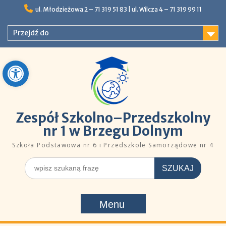
Skip
ul. Młodzieżowa 2 – 71 319 51 83 |ㅤㅤ​​ ​ul. Wilcza 4 – 71 319 99 11
to
content
Przejdź do
Open toolbar
Zespół Szkolno–Przedszkolny
nr 1 w Brzegu Dolnym
Szkoła Podstawowa nr 6 i Przedszkole Samorządowe nr 4
Szukaj
dla:
Menu