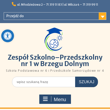
Skip
ul. Młodzieżowa 2 – 71 319 51 83 |ㅤㅤ​​ ​ul. Wilcza 4 – 71 319 99 11
to
content
Przejdź do
Open toolbar
Zespół Szkolno–Przedszkolny
nr 1 w Brzegu Dolnym
Szkoła Podstawowa nr 6 i Przedszkole Samorządowe nr 4
Szukaj
dla:
Menu