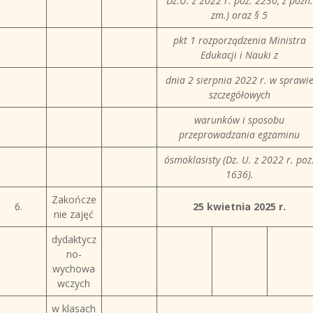
Dz.U. z 2022 r. poz. 2230, z późn.
zm.) oraz § 5
pkt 1 rozporządzenia Ministra
Edukacji i Nauki z
dnia 2 sierpnia 2022 r. w sprawi
szczegółowych
warunków i sposobu
przeprowadzania egzaminu
ósmoklasisty (Dz. U. z 2022 r. poz
1636).
Zakończe
6.
25 kwietnia 2025 r.
nie zajęć
dydaktycz
no-
wychowa
wczych
w klasach