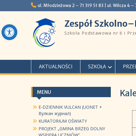
Skip
ul. Młodzieżowa 2 – 71 319 51 83 |ㅤㅤ​​ ​ul. Wilcza 4 –
to
content
Zespół Szkolno–
Open toolbar
Szkoła Podstawowa nr 6 i Pr
AKTUALNOŚCI
SZKOŁA
PRZE
Kal
MENU
E-DZIENNIK VULCAN (UONET +
Вулкан журнал)
KURATORIUM OŚWIATY
PROJEKT „GMINA BRZEG DOLNY
WSPIERA UCZNIÓW”