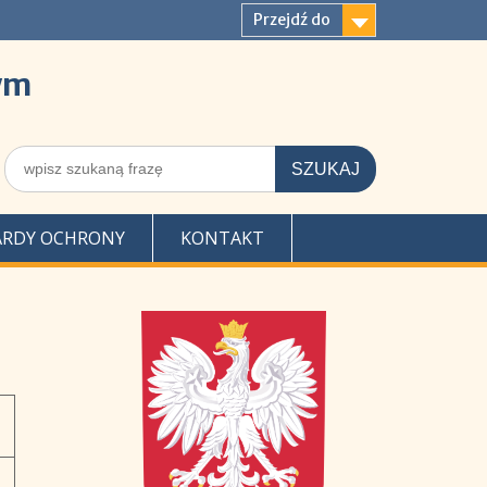
Przejdź do
ym
Szukaj
dla:
RDY OCHRONY
KONTAKT