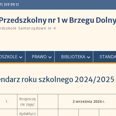
 71 319 99 11
Przedszkolny nr 1 w Brzegu Doln
zedszkole Samorządowe nr 4
DSZKOLE
PRAWO
BIBLIOTEKA
STANDA
endarz roku szkolnego 2024/2025
Rozpoczę
1.
2 września 2024 r.
cie zajęć
dydaktycz