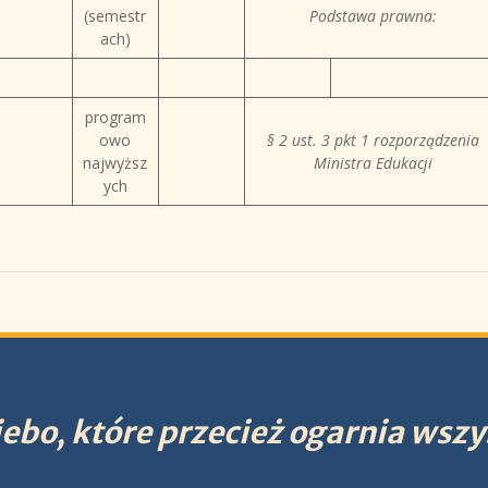
(semestr
Podstawa prawna:
ach)
program
owo
§ 2 ust. 3 pkt 1 rozporządzenia
najwyższ
Ministra Edukacji
ych
ebo, które przecież ogarnia wszy