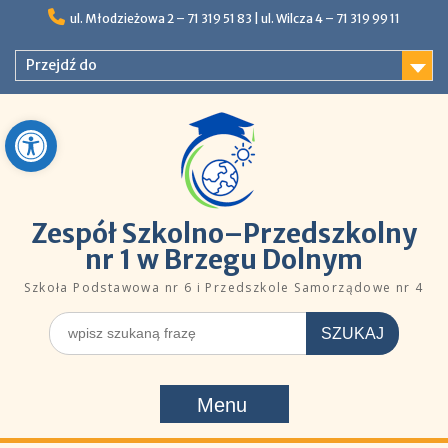
Skip
ul. Młodzieżowa 2 – 71 319 51 83 |ㅤㅤ​​ ​ul. Wilcza 4 – 71 319 99 11
to
content
Przejdź do
Open toolbar
Zespół Szkolno–Przedszkolny
nr 1 w Brzegu Dolnym
Szkoła Podstawowa nr 6 i Przedszkole Samorządowe nr 4
Szukaj
dla:
Menu