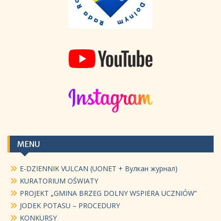
MENU
E-DZIENNIK VULCAN (UONET + Вулкан журнал)
KURATORIUM OŚWIATY
PROJEKT „GMINA BRZEG DOLNY WSPIERA UCZNIÓW”
JODEK POTASU – PROCEDURY
KONKURSY