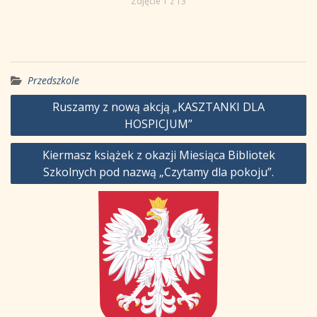
Zdjęcie 1 z 13
Przedszkole
Nawigacja
Ruszamy z nową akcją „KASZTANKI DLA
HOSPICJUM”
wpisu
Kiermasz książek z okazji Miesiąca Bibliotek
Szkolnych pod nazwą „Czytamy dla pokoju”.