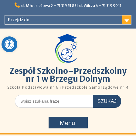
Skip
ul. Młodzieżowa 2 – 71 319 51 83 |ㅤㅤ​​ ​ul. Wilcza 4 – 71 319 99 11
to
content
Przejdź do
Open toolbar
Zespół Szkolno–Przedszkolny
nr 1 w Brzegu Dolnym
Szkoła Podstawowa nr 6 i Przedszkole Samorządowe nr 4
Szukaj
dla:
Menu