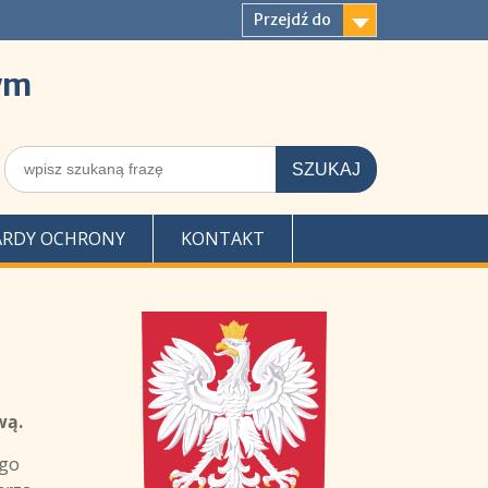
Przejdź do
ym
Szukaj
dla:
RDY OCHRONY
KONTAKT
wą.
ego