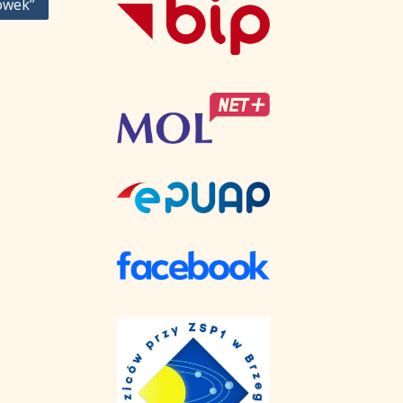
ówek”