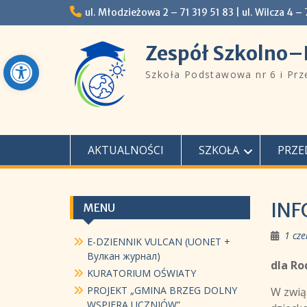
Skip
ul. Młodzieżowa 2 – 71 319 51 83 |ㅤㅤ​​ ​ul. Wilcza 4 –
to
content
Zespół Szkolno–
Open toolbar
Szkoła Podstawowa nr 6 i Pr
AKTUALNOŚCI
SZKOŁA
PRZE
INF
MENU
1 cze
E-DZIENNIK VULCAN (UONET +
Вулкан журнал)
dla Ro
KURATORIUM OŚWIATY
PROJEKT „GMINA BRZEG DOLNY
W zwią
WSPIERA UCZNIÓW”