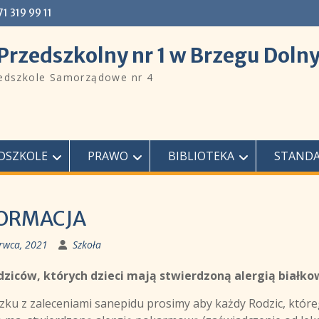
 71 319 99 11
Przedszkolny nr 1 w Brzegu Doln
zedszkole Samorządowe nr 4
DSZKOLE
PRAWO
BIBLIOTEKA
STANDA
ORMACJA
rwca, 2021
Szkoła
dziców, których dzieci mają stwierdzoną alergią białko
zku z zaleceniami sanepidu prosimy aby każdy Rodzic, któr