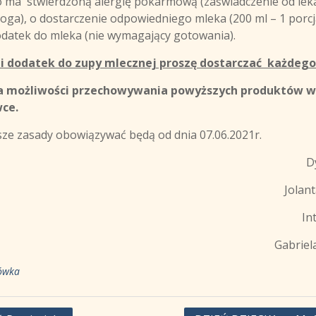
o ma stwierdzoną alergię pokarmową (zaświadczenie od lek
oga), o dostarczenie odpowiedniego mleka (200 ml – 1 porcj
odatek do mleka (nie wymagający gotowania).
i dodatek do zupy mlecznej proszę dostarczać każdego 
a możliwości przechowywania powyższych produktów w
ce.
ze zasady obowiązywać będą od dnia 07.06.2021r.
Dy
Jolant
In
Gabriel
ówka