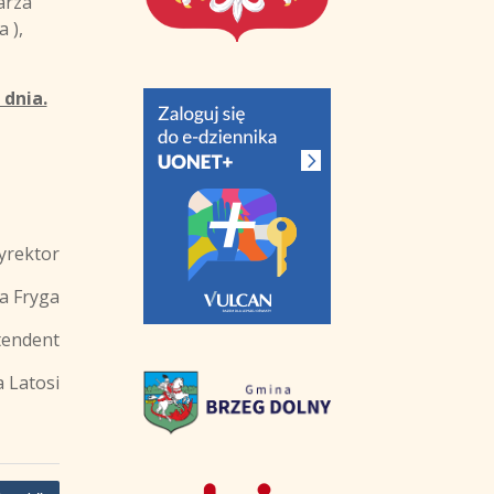
arza
a ),
dnia.
rektor
a Fryga
tendent
a Latosi