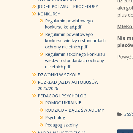
dzieck
JODEK POTASU – PROCEDURY
alergol
KONKURSY
plus d
Regulamin powiatowego
Mleko 
konkursu kolęd.pdf
Regulamin powiatowego
Nie m
konkursu wiedzy o standardach
placów
ochrony nieletnich.pdf
Regulamin szkolnego konkursu
Powyżs
wiedzy o standardach ochrony
nieletnich.pdf
DZWONKI W SZKOLE
ROZKŁAD JAZDY AUTOBUSÓW
2025/2026
PEDAGOG I PSYCHOLOG
POMOC UKRAINIE
RODZICU – BĄDŹ ŚWIADOMY
Stoł
Psycholog
Pedagog szkolny
KADRA NAUCZYCIELSKA