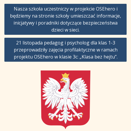
Nawigacja
Nasza szkoła uczestniczy w projekcie OSEhero i
wpisu
będziemy na stronie szkoły umieszczać informacje,
inicjatywy i poradniki dotyczące bezpieczeństwa
dzieci w sieci.
21 listopada pedagog i psycholog dla klas 1-3
przeprowadziły zajęcia profilaktyczne w ramach
projektu OSEhero w klasie 3c: „Klasa bez hejtu”.