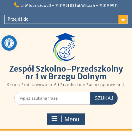
Skip
ul. Młodzieżowa 2 – 71 319 51 83 |ㅤㅤ​​ ​ul. Wilcza 4 – 71 319 99 11
to
content
Przejdź do
Open toolbar
Zespół Szkolno–Przedszkolny
nr 1 w Brzegu Dolnym
Szkoła Podstawowa nr 6 i Przedszkole Samorządowe nr 4
Szukaj
dla:
Menu