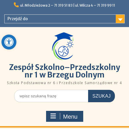
Skip
ul. Młodzieżowa 2 – 71 319 51 83 |ㅤㅤ​​ ​ul. Wilcza 4 – 71 319 99 11
to
content
Przejdź do
Open toolbar
Zespół Szkolno–Przedszkolny
nr 1 w Brzegu Dolnym
Szkoła Podstawowa nr 6 i Przedszkole Samorządowe nr 4
Szukaj
dla:
Menu