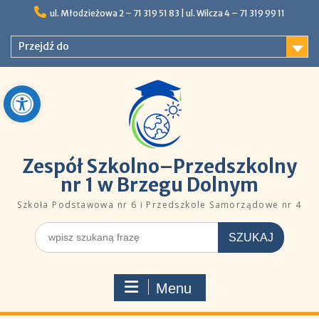
Skip
ul. Młodzieżowa 2 – 71 319 51 83 |ㅤㅤ​​ ​ul. Wilcza 4 – 71 319 99 11
to
content
Przejdź do
Open toolbar
Zespół Szkolno–Przedszkolny
nr 1 w Brzegu Dolnym
Szkoła Podstawowa nr 6 i Przedszkole Samorządowe nr 4
Szukaj
dla:
Menu