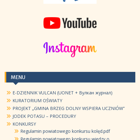
MENU
E-DZIENNIK VULCAN (UONET + Вулкан журнал)
KURATORIUM OŚWIATY
PROJEKT „GMINA BRZEG DOLNY WSPIERA UCZNIÓW”
JODEK POTASU – PROCEDURY
KONKURSY
Regulamin powiatowego konkursu kolęd.pdf
Regulamin powiatowego konkursu wiedzy o