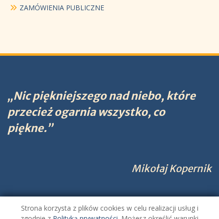
ZAMÓWIENIA PUBLICZNE
„Nic piękniejszego nad niebo, które
przecież ogarnia wszystko, co
piękne.”
Mikołaj Kopernik
Strona korzysta z plików cookies w celu realizacji usług i
Zespół Szkolno-Przedszkolny nr 1 w Brzegu Dolnym.
zgodnie z
Polityką prywatności
. Możesz określić warunki